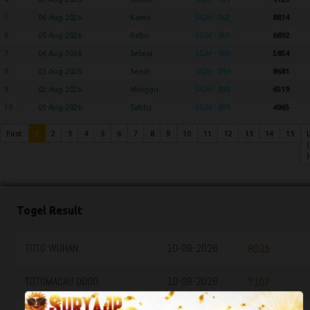
5
06 Aug 2026
Kamis
SGM - 902
8814
6
05 Aug 2026
Rabu
SGM - 901
6892
7
04 Aug 2026
Selasa
SGM - 900
5854
8
03 Aug 2026
Senin
SGM - 899
8681
9
02 Aug 2026
Minggu
SGM - 898
6519
10
01 Aug 2026
Sabtu
SGM - 897
4965
First
1
2
3
4
5
6
7
8
9
10
11
12
13
14
15
(
)
Togel Result
TOTO WUHAN
10-08-2026
8035
TOTOMACAU 0000
10-08-2026
7107