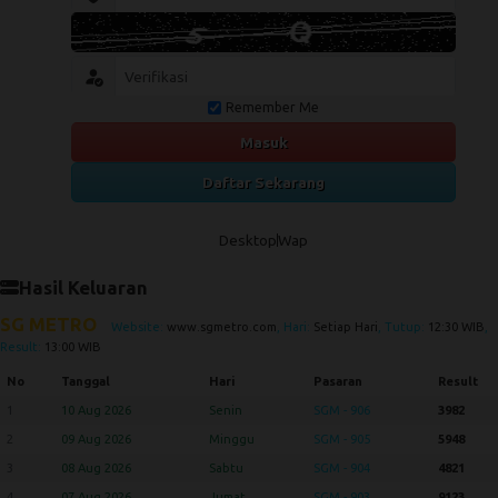
Remember Me
Masuk
Daftar Sekarang
Desktop
Wap
Hasil Keluaran
SG METRO
Website:
www.sgmetro.com
, Hari:
Setiap Hari
, Tutup:
12:30 WIB
,
Result:
13:00 WIB
No
Tanggal
Hari
Pasaran
Result
1
10 Aug 2026
Senin
SGM - 906
3982
2
09 Aug 2026
Minggu
SGM - 905
5948
3
08 Aug 2026
Sabtu
SGM - 904
4821
4
07 Aug 2026
Jumat
SGM - 903
9123